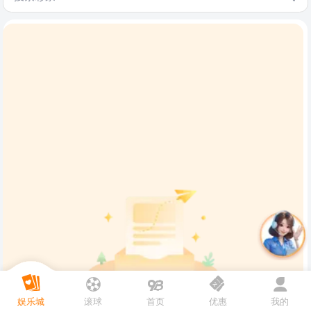
娱乐城
滚球
首页
优惠
我的
暂无数据